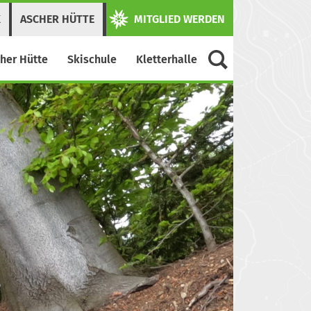
K
ASCHER HÜTTE
MITGLIED WERDEN
her Hütte
Skischule
Kletterhalle