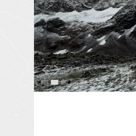
Previous
Next
1
2
3
4
5
6