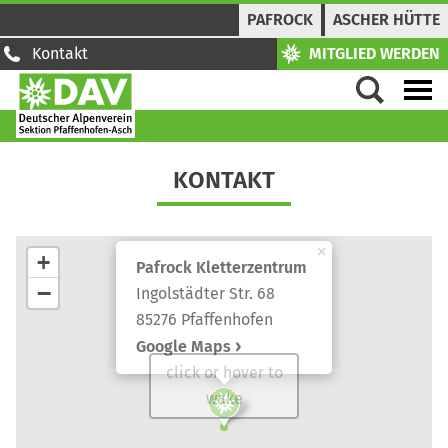
PAFROCK
ASCHER HÜTTE
Kontakt
MITGLIED WERDEN
KONTAKT
×
+
Pafrock Kletterzentrum
−
Ingolstädter Str. 68
85276 Pfaffenhofen
Google Maps
click or hover to
wake