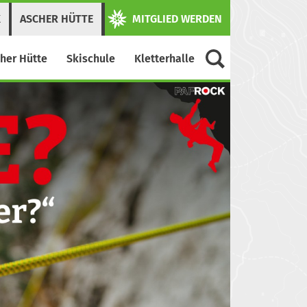
K
ASCHER HÜTTE
MITGLIED WERDEN
her Hütte
Skischule
Kletterhalle