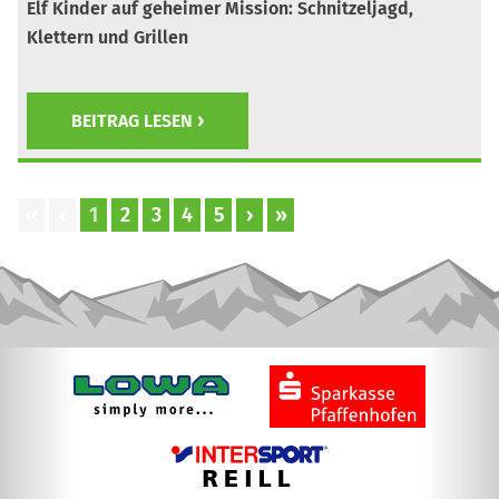
Elf Kinder auf geheimer Mission: Schnitzeljagd,
Klettern und Grillen
BEITRAG LESEN
«
‹
1
2
3
4
5
›
»