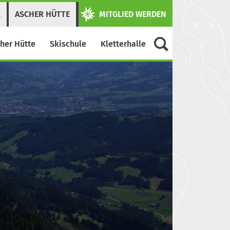
K
ASCHER HÜTTE
MITGLIED WERDEN
her Hütte
Skischule
Kletterhalle