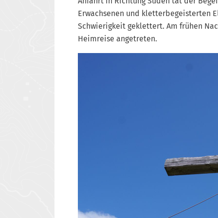
Anfahrt in Richtung Süden tat der Bege
Erwachsenen und kletterbegeisterten El
Schwierigkeit geklettert. Am frühen Nac
Heimreise angetreten.