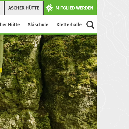
K
ASCHER HÜTTE
MITGLIED WERDEN
her Hütte
Skischule
Kletterhalle