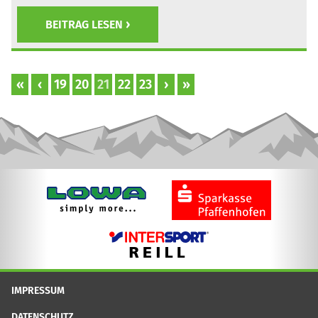
BEITRAG LESEN
«
‹
19
20
21
22
23
›
»
IMPRESSUM
DATENSCHUTZ